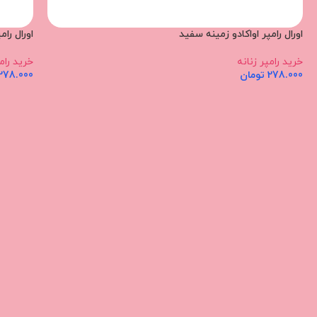
اورال رامپر اواکادو زمینه سفید
اورال را
خرید رامپر زنانه
خرید رامپ
278.000
تومان
278.000
اطلاعات بیشتر
اطلاعات 