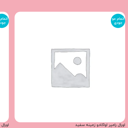
اتمام مو
اتمام 
جودی
جود
اورال رامپر اواکادو زمینه سفید
اورال 