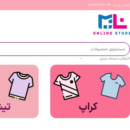
تماس با ما : 03432472894
انتخاب دسته بندی