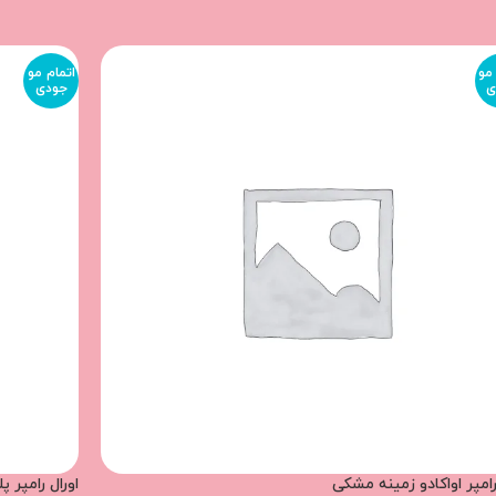
مو
اتمام مو
ی
جودی
رامپر اواکادو زمینه مشکی
اورال رامپر پ