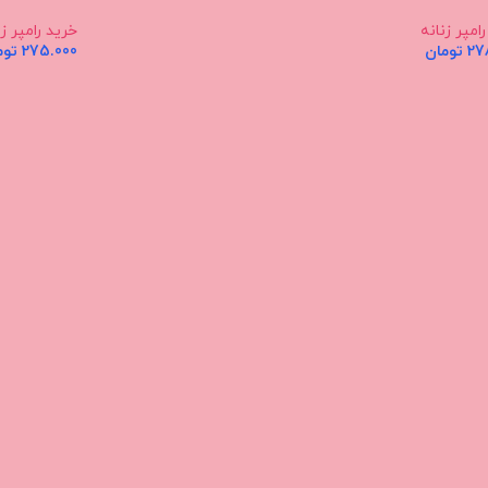
امپر زنانه
خرید رامپر زن
27
تومان
275.000
توم
ت بیشتر
اطلاعات بیشت