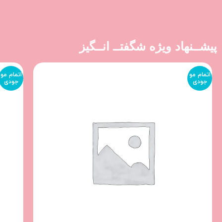
پیشــنهاد ویژه شگفتــ انــگیز
اتمام مو
اتمام مو
جودی
جودی