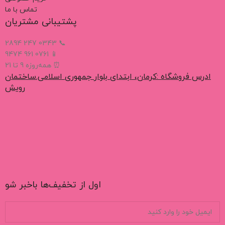
تماس با ما
پشتیبانی مشتریان
📞 0343 247 2894
📱 0761 961 9474
⏰ همه‌روزه 9 تا 21
ادرس فروشگاه :کرمان، ابتدای بلوار جمهوری اسلامی.ساختمان
رویش
اول از تخفیف‌ها باخبر شو