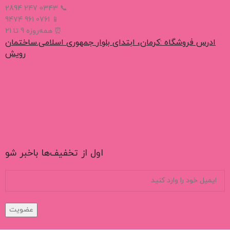
📞 0343 247 2894
📱 0761 961 9474
⏰ همه‌روزه 9 تا 21
ادرس فروشگاه :کرمان، ابتدای بلوار جمهوری اسلامی.ساختمان
رویش
اول از تخفیف‌ها باخبر شو
عضویت