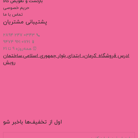
بازگشت و تعویض کالا
حریم خصوصی
تماس با ما
پشتیبانی مشتریان
📞 0343 247 2894
📱 0761 961 9474
⏰ همه‌روزه 9 تا 21
ادرس فروشگاه :کرمان، ابتدای بلوار جمهوری اسلامی.ساختمان
رویش
اول از تخفیف‌ها باخبر شو