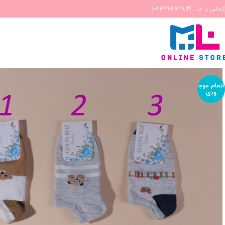
تماس با ما : 03432472894
اتمام موج
ودی