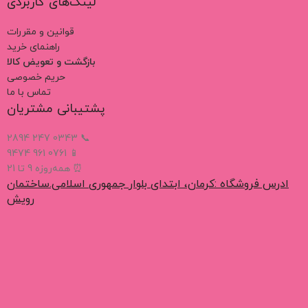
لینک‌های کاربردی
قوانین و مقررات
راهنمای خرید
بازگشت و تعویض کالا
حریم خصوصی
تماس با ما
پشتیبانی مشتریان
📞 0343 247 2894
📱 0761 961 9474
⏰ همه‌روزه 9 تا 21
ادرس فروشگاه :کرمان، ابتدای بلوار جمهوری اسلامی.ساختمان
رویش