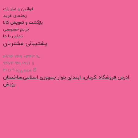
قوانین و مقررات
راهنمای خرید
بازگشت و تعویض کالا
حریم خصوصی
تماس با ما
پشتیبانی مشتریان
📞 0343 247 2894
📱 0761 961 9474
⏰ همه‌روزه 9 تا 21
ادرس فروشگاه :کرمان، ابتدای بلوار جمهوری اسلامی.ساختمان
رویش