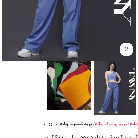
بزرگنمایی تصویر
خانه
خرید پوشاک زنانه
خرید تیشرت زنانه
کراپ کبریتی ساده رومی ابی پنککی