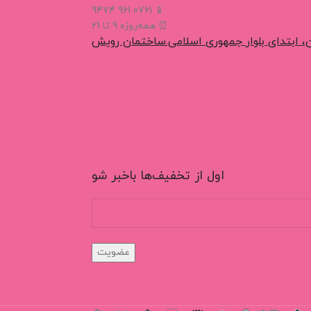
📱 0761 961 9474
⏰ همه‌روزه 9 تا 21
، ابتدای بلوار جمهوری اسلامی.ساختمان رویش
اول از تخفیف‌ها باخبر شو
عضویت