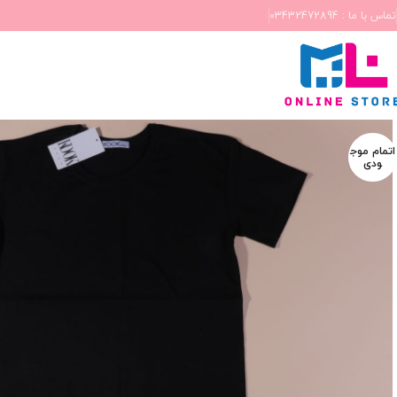
تماس با ما : 03432472894
اتمام موج
ودی