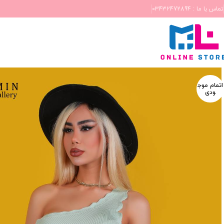
تماس با ما : 03432472894
اتمام موج
ودی