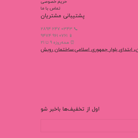
حریم خصوصی
تماس با ما
پشتیبانی مشتریان
📞 0343 247 2894
📱 0761 961 9474
⏰ همه‌روزه 9 تا 21
، ابتدای بلوار جمهوری اسلامی.ساختمان رویش
اول از تخفیف‌ها باخبر شو