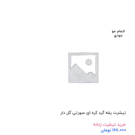
اتمام مو
اتمام مو
جودی
جودی
تیشرت یقه گرد کره ای صورتی گل دار
کراپ طرح صلح آبی
خرید تیشرت زنانه
خرید تاپ و کراپ
,
خ
168.000
تومان
70.000
تومان