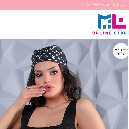
تماس با ما : 03432472894
اتمام موج
ودی