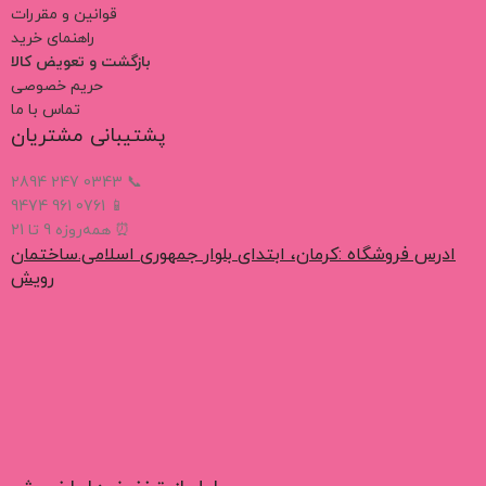
قوانین و مقررات
راهنمای خرید
بازگشت و تعویض کالا
حریم خصوصی
تماس با ما
پشتیبانی مشتریان
📞 0343 247 2894
📱 0761 961 9474
⏰ همه‌روزه 9 تا 21
ادرس فروشگاه :کرمان، ابتدای بلوار جمهوری اسلامی.ساختمان
رویش