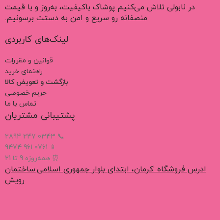
در نابولی تلاش می‌کنیم پوشاک باکیفیت، به‌روز و با قیمت
منصفانه رو سریع و امن به دستت برسونیم.
لینک‌های کاربردی
قوانین و مقررات
راهنمای خرید
بازگشت و تعویض کالا
حریم خصوصی
تماس با ما
پشتیبانی مشتریان
📞 0343 247 2894
📱 0761 961 9474
⏰ همه‌روزه 9 تا 21
ادرس فروشگاه :کرمان، ابتدای بلوار جمهوری اسلامی.ساختمان
رویش