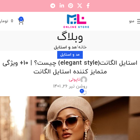
0
منو
0
تومان
وبلاگ
خانه
مد و استایل
مد و استایل
استایل الگانت(elegant style) چیست؟ | 10+ ویژگی
متمایز کننده استایل الگانت
ناپولی
روشن تیر 26, 1401
0