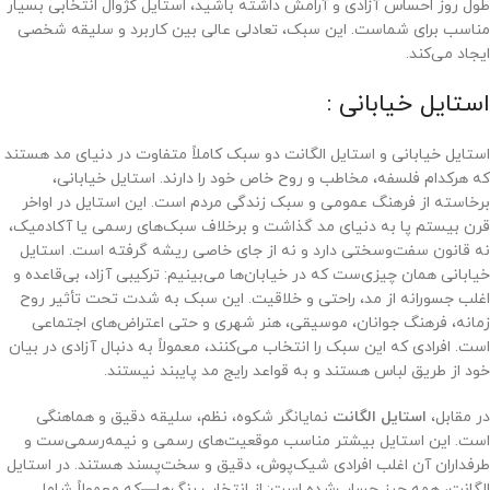
طول روز احساس آزادی و آرامش داشته باشید، استایل کژوال انتخابی بسیار
مناسب برای شماست. این سبک، تعادلی عالی بین کاربرد و سلیقه شخصی
ایجاد می‌کند.
استایل خیابانی :
استایل خیابانی و استایل الگانت دو سبک کاملاً متفاوت در دنیای مد هستند
که هرکدام فلسفه، مخاطب و روح خاص خود را دارند. استایل خیابانی،
برخاسته از فرهنگ عمومی و سبک زندگی مردم است. این استایل در اواخر
قرن بیستم پا به دنیای مد گذاشت و برخلاف سبک‌های رسمی یا آکادمیک،
نه قانون سفت‌وسختی دارد و نه از جای خاصی ریشه گرفته است. استایل
خیابانی همان چیزی‌ست که در خیابان‌ها می‌بینیم: ترکیبی آزاد، بی‌قاعده و
اغلب جسورانه از مد، راحتی و خلاقیت. این سبک به شدت تحت تأثیر روح
زمانه، فرهنگ جوانان، موسیقی، هنر شهری و حتی اعتراض‌های اجتماعی
است. افرادی که این سبک را انتخاب می‌کنند، معمولاً به دنبال آزادی در بیان
خود از طریق لباس هستند و به قواعد رایج مد پایبند نیستند.
در مقابل،
استایل الگانت
نمایانگر شکوه، نظم، سلیقه‌ دقیق و هماهنگی
است. این استایل بیشتر مناسب موقعیت‌های رسمی و نیمه‌رسمی‌ست و
طرفداران آن اغلب افرادی شیک‌پوش، دقیق و سخت‌پسند هستند. در استایل
الگانت، همه چیز حساب‌شده است: از انتخاب رنگ‌ها—که معمولاً شامل