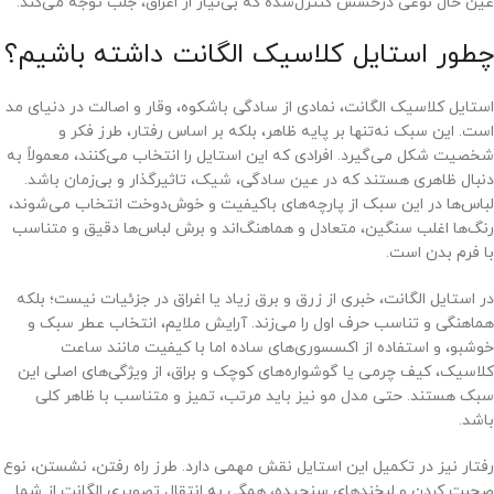
عین حال نوعی درخشش کنترل‌شده که بی‌نیاز از اغراق، جلب توجه می‌کند.
چطور استایل کلاسیک الگانت داشته باشیم؟
استایل کلاسیک الگانت، نمادی از سادگی باشکوه، وقار و اصالت در دنیای مد
است. این سبک نه‌تنها بر پایه ظاهر، بلکه بر اساس رفتار، طرز فکر و
شخصیت شکل می‌گیرد. افرادی که این استایل را انتخاب می‌کنند، معمولاً به
دنبال ظاهری هستند که در عین سادگی، شیک، تاثیرگذار و بی‌زمان باشد.
لباس‌ها در این سبک از پارچه‌های باکیفیت و خوش‌دوخت انتخاب می‌شوند،
رنگ‌ها اغلب سنگین، متعادل و هماهنگ‌اند و برش لباس‌ها دقیق و متناسب
با فرم بدن است.
در استایل الگانت، خبری از زرق و برق زیاد یا اغراق در جزئیات نیست؛ بلکه
هماهنگی و تناسب حرف اول را می‌زند. آرایش ملایم، انتخاب عطر سبک و
خوشبو، و استفاده از اکسسوری‌های ساده اما با کیفیت مانند ساعت
کلاسیک، کیف چرمی یا گوشواره‌های کوچک و براق، از ویژگی‌های اصلی این
سبک هستند. حتی مدل مو نیز باید مرتب، تمیز و متناسب با ظاهر کلی
باشد.
رفتار نیز در تکمیل این استایل نقش مهمی دارد. طرز راه رفتن، نشستن، نوع
صحبت کردن و لبخندهای سنجیده، همگی به انتقال تصویری الگانت از شما