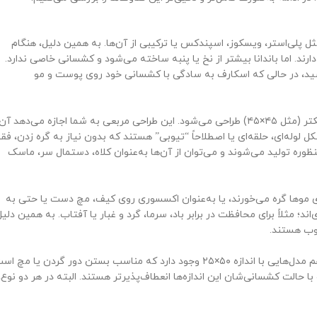
 پلی‌استر، ویسکوز، اسپندکس یا ترکیبی از آن‌ها. به همین دلیل، هنگام
د. اما باندانا بیشتر از نخ یا پنبه ساخته می‌شود و کشسانی خاصی ندارد.
باشید، در حالی که اسکارف به سادگی با کشسانی خود روی پوست و مو
باندانا معمولاً به صورت پارچه‌ای مربعی با ابعاد استاندارد ۵۰×۵۰ یا کمی کوچکتر (مثل ۴۵×۴۵) طراحی می‌شود. این طراحی مربعی به شما اجازه می‌دهد آن
کل لوله‌ای، حلقه‌ای یا اصطلاحاً “تیوبی” هستند که بدون نیاز به گره زدن، فق
ظوره تولید می‌شوند و می‌توان از آن‌ها به‌عنوان کلاه، دستمال سر، ماسک
روی موها گره می‌خورند، یا به‌عنوان اکسسوری روی کیف، مچ دست یا حتی به
 مثلاً برای محافظت در برابر باد، سرما، گرد و غبار یا آفتاب. به همین دلیل
بوب هستند.
بانداناها معمولاً در ابعاد ۴۵×۴۵ یا ۵۰×۵۰ سانتی‌متر تولید می‌شوند، گاهی هم مدل‌هایی با اندازه ۵۰×۲۵ وجود دارد که مناسب بستن دور گردن یا مچ
عادی حدود ۴۰×۲۵ یا ۴۵×۲۵ سانتی‌متر دارند و با حالت کشسانی‌شان این اندازه‌ها انعطاف‌پذیرتر هستند. البته در هر دو نوع،