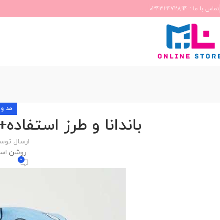
تماس با ما : 03432472894
مد و 
باندانا و طرز استفاده+(6 کاربرد غیر پوششی
ارسال توس
روشن اسفند 10
0