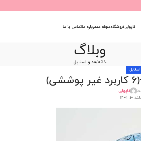
ناپولی
فروشگاه
مجله مد
درباره ما
تماس با ما
وبلاگ
خانه
مد و استایل
استایل
)
ط
ناپولی
, 1401