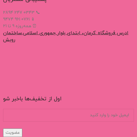
📞 0343 247 2894
📱 0761 961 9474
⏰ همه‌روزه 9 تا 21
ادرس فروشگاه :کرمان، ابتدای بلوار جمهوری اسلامی.ساختمان
رویش
اول از تخفیف‌ها باخبر شو
عضویت