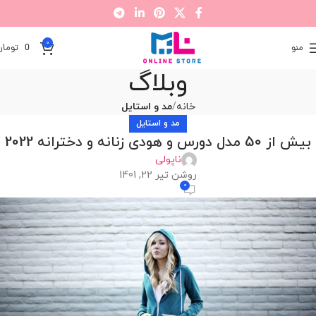
0
منو
0
تومان
وبلاگ
خانه
مد و استایل
مد و استایل
بیش از 50 مدل دورس و هودی زنانه و دخترانه 2022
ناپولی
روشن تیر 22, 1401
0