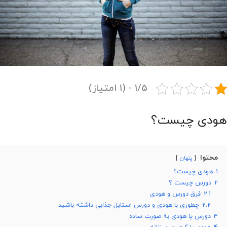
1/5 - (1 امتیاز)
هودی چیست؟
محتوا
پنهان
1
هودی چیست؟
2
دورس چیست ؟
2.1
فرق دورس و هودی
2.2
چطوری با هودی و دورس استایل جذابی داشته باشید
3
دورس یا هودی به صورت ساده