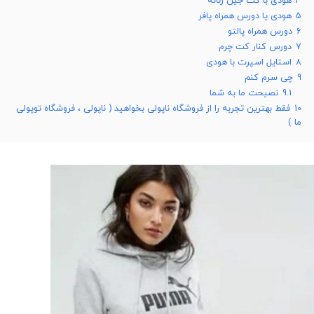
4
هودی با کت جین زنانه
5
هودی یا دورس همراه پافر
6
دورس همراه پالتو
7
دورس کنار کت چرم
8
استایل اسپرت با هودی
9
چی سرم کنم
9.1
نصیحت ما به شما
10
فقط بهترین تجربه را از فروشگاه ناپولی بخواهید ( ناپولی ، فروشگاه توپولی
ما )