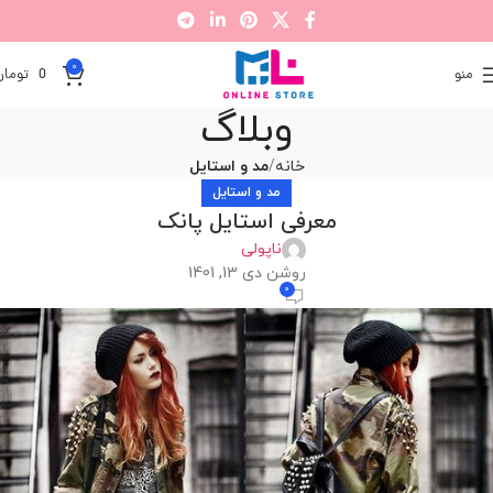
0
منو
0
تومان
وبلاگ
خانه
مد و استایل
مد و استایل
معرفی استایل پانک
ناپولی
روشن دی 13, 1401
0