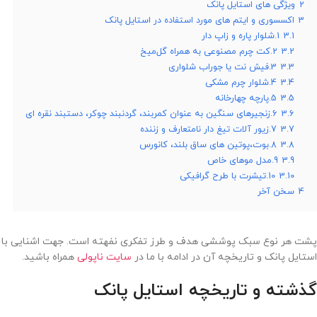
2
ویژگی های استایل پانک
3
اکسسوری و ایتم های مورد استفاده در استایل پانک
3.1
1.شلوار پاره و زاپ دار
3.2
2.کت‌ چرم مصنوعی به همراه گل‌میخ
3.3
3.فیش نت یا جوراب شلواری
3.4
4.شلوار چرم مشکی
3.5
5.پارچه چهارخانه
3.6
6.زنجیرهای سنگین به عنوان کمربند، گردنبند چوکر، دستبند نقره ای
3.7
7.زیور آلات تیغ دار نامتعارف و زننده
3.8
8.بوت،پوتین های ساق بلند، کانورس
3.9
9.مدل موهای خاص
3.10
10.تیشرت با طرح گرافیکی
4
سخن آخر
پشت هر نوع سبک پوششی هدف و طرز تفکری نفهته است. جهت اشنایی با
استایل پانک و تاریخچه آن در ادامه با ما در
سایت ناپولی
همراه باشید.
گذشته و تاریخچه استایل پانک