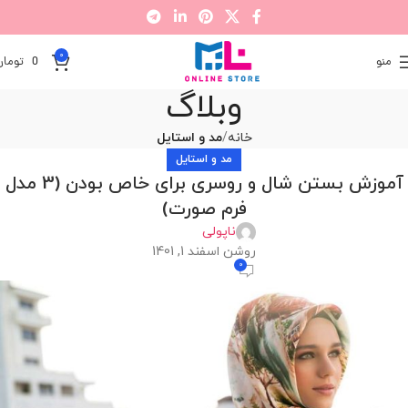
0
منو
0
تومان
وبلاگ
خانه
مد و استایل
مد و استایل
آموزش بستن شال و روسری برای خاص بودن (3 مدل
فرم صورت)
ناپولی
روشن اسفند 1, 1401
0