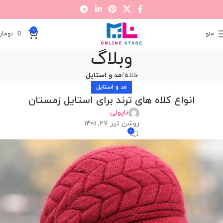
0
منو
0
تومان
وبلاگ
خانه
مد و استایل
مد و استایل
انواع کلاه های ترند برای استایل زمستان
ناپولی
روشن تیر 27, 1401
0