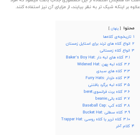
است اما همچنان استفاده از این اکسسوری جذاب باعث میشود که افراد
علاوه بر اینکه شیک تر به نظر بیایند، از مزایای آن نیز استفاده کنند.
محتوا
پنهان
1
تاریخچه‌ی کلاه‌ها
2
انواع کلاه های ترند برای استایل زمستان
3
انواع کلاه زمستانی
3.1
کلاه های لبه دار :Baker’s Boy Hat
3.2
کلاه لبه پهن :Widened Hat
3.3
کلاه های سبدی
3.4
کلاه خزدار :Furry Hats
3.5
کلاه لبه برگرد بافتنی
3.6
کلاه برت فرانسوی:beret
3.7
کلاه بانی:beanie
3.8
کلاه کپ :Baseball Cap
3.9
کلاه سطلی :Bucket Hat
3.10
کلاه ترپر یا کلاه روسی :Trapper Hat
4
کلام آخر