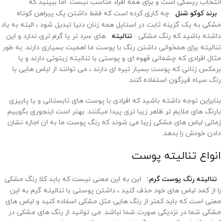
انتخاب ریسکی است و برای همه افراد مناسب نیست. اما ببینید که
برند کوکو شنل
چه کاری کرده است که فقط داشتن یک پیراهن کوتاه
مشکی به یک گزینه ثابت در استایل همه زنان دنیا تبدیل شود ، البته به یاد
داشته باشید که رنگ مشکی
تنالیته
های سرد تر یا گرم تری ندارد و این
تنالیته برای همخوانی داشتن رنگ با پوست ما اهمیت بسیاری دارند. به طور
مثال افرادی که چشمانی قهوه ای و پوستی با تنالیته زیتوتی دارند و یا
برعکس زنانی که پوست بسیار تیره ای دارند ، می توانند از لباس هایی با
رنگ سیاه قیرگون استفاده کنند.
بنابراین توجه داشته باشید که افرادی با پوست های تابستانی و یا پاییزی
بارنگ های ملایم تر ظاهر زیبا تری پیدا میکنند. بهتر است اینجوری بگوییم
زمانی لباس های مشکی زیبا می شوند که رنگ پوست ما به ان اجازه نشان
دادن خودش را بدهد.
انواع تنالیته پوست
تنالیته رنگ پوست گرم:
این به این معنی نیست که باید کلا رنگ مشکی
را از کمد لباس های خود حذف کنید ، داشتن پوستی با تنالیته گرم به این
معنی است که باید کمتر از رنگ هایی مثل مشکی اسفاده کنید و لباس های
مشکی شما در نزدیکی صورت شما نباشد. می توانید از رنگ های مشکی در