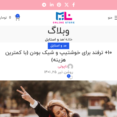
0
منو
0
تومان
وبلاگ
خانه
مد و استایل
مد و استایل
10+ ترفند برای خوشتیپ و شیک بودن (با کمترین
هزینه)
ناپولی
روشن تیر 25, 1401
0