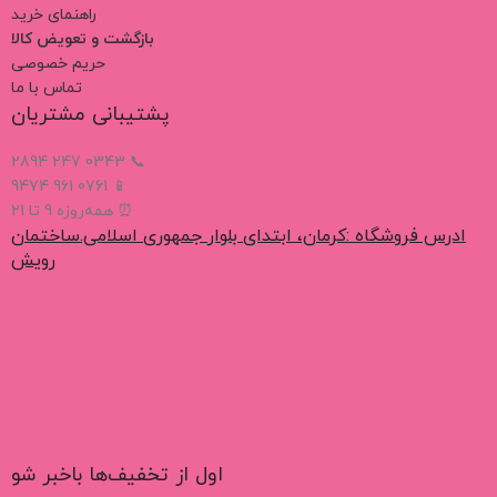
راهنمای خرید
بازگشت و تعویض کالا
حریم خصوصی
تماس با ما
پشتیبانی مشتریان
📞 0343 247 2894
📱 0761 961 9474
⏰ همه‌روزه 9 تا 21
ادرس فروشگاه :کرمان، ابتدای بلوار جمهوری اسلامی.ساختمان
رویش
اول از تخفیف‌ها باخبر شو