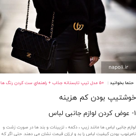
حتما بخوانید :
50 مدل تیپ تابستانه جذاب + راهنماي ست كردن رنگ ها
خوشتیپ بودن کم هزینه
1- عوض کردن لوازم جانبی لباس
لوازم جانبی لباس ها مانند زیپ ، دکمه ، تزیینات و بند ها در صورت زشت و
نامرغوب بودن کیفیت لباس را بد و ارزان قیمت نشان می دهند. حتی اگر که