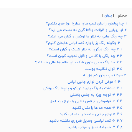
محتوا
پنهان
1
چرا پولمان را برای تیپ های مطرح روز خرج بکنیم؟
2
ایا زیبایی و ظرافت واقعا گران به دست می اید؟
3
چه رنگ هایی به نظر ما لوکس و گران می آیند؟
3.1
چگونه رنگ بژ را وارد کمد لباس هایمان کنیم؟
3.2
چه رنگ دیگری به نظر شیک و گران است؟
3.3
چه رنگی با کلاس و قابل تمجید کردن است؟
3.4
چه رنگ هایی بدون شک برای خانم ها عالی هستند؟
3.5
انواع تنالیته پوست
4
خوشتیپ بودن کم هزینه
4.1
1- عوض کردن لوازم جانبی لباس
4.2
2- دقت به رنگ پارچه تریکو و پارچه رنگ برفکی
4.3
3- توجه ویژه به جنس بافتنی
4.4
3- فراموشی اجناس تقلبی با طرح برند اصل
4.5
4- همه مد ها را دنبال نکنید
4.6
5-لوازم جانبی متضاد را انتخاب کنید.
4.7
6- کمد لباسی وسایل ضروری داشته باشید
4.8
7- همیشه تمیز و مرتب باشید