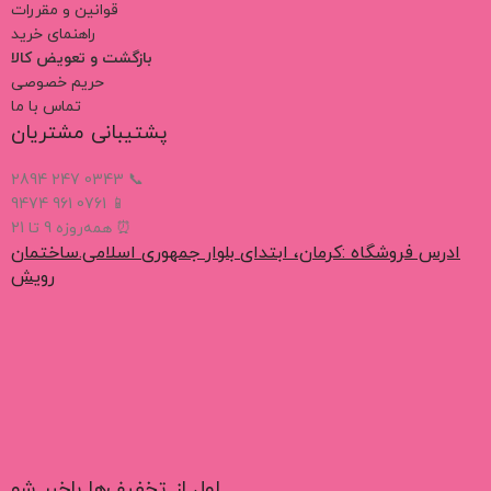
قوانین و مقررات
راهنمای خرید
بازگشت و تعویض کالا
حریم خصوصی
تماس با ما
پشتیبانی مشتریان
📞 0343 247 2894
📱 0761 961 9474
⏰ همه‌روزه 9 تا 21
ادرس فروشگاه :کرمان، ابتدای بلوار جمهوری اسلامی.ساختمان
رویش
اول از تخفیف‌ها باخبر شو