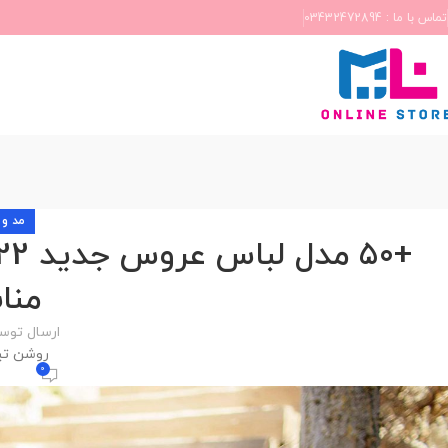
تماس با ما : 03432472894
مد و 
منا
ارسال توس
روشن تیر 28, 1
0