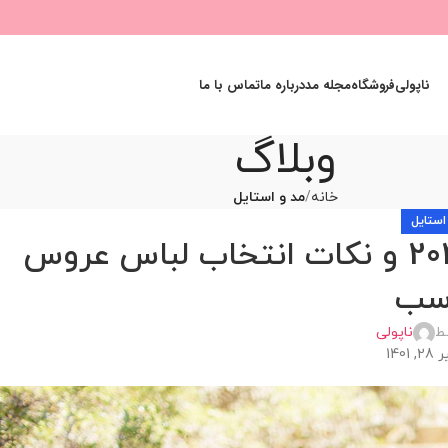
ناپولی
فروشگاه
مجله مد
درباره ما
تماس با ما
وبلاگ
خانه
مد و استایل
استایل
+50 مدل لباس عروس جدید 2022 و نکات انتخاب لباس عروس
سب
ط
ناپولی
140