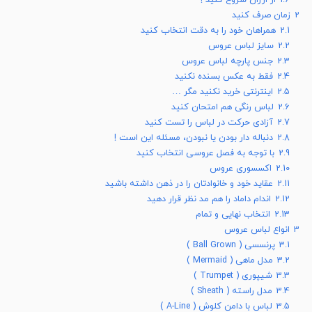
2
زمان صرف کنید
2.1
همراهان خود را به دقت انتخاب کنید
2.2
سایز لباس عروس
2.3
جنس پارچه لباس عروس
2.4
فقط به عکس بسنده نکنید
2.5
اینترنتی خرید نکنید مگر …
2.6
لباس رنگی هم امتحان کنید
2.7
آزادی حرکت در لباس را تست کنید
2.8
دنباله دار بودن یا نبودن، مسئله این است !
2.9
با توجه به فصل عروسی انتخاب کنید
2.10
اکسسوری عروس
2.11
عقاید خود و خانوادتان را در ذهن داشته باشید
2.12
اندام داماد را هم مد نظر قرار دهید
2.13
انتخاب نهایی و تمام
3
انواع لباس عروس
3.1
پرنسسی ( Ball Grown )
3.2
مدل ماهی ( Mermaid )
3.3
شیپوری ( Trumpet )
3.4
مدل راسته ( Sheath )
3.5
لباس با دامن کلوش ( A-Line )