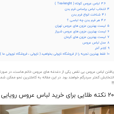
3.6
لباس عروس کوتاه ( Tea-lenght )
4
انتخاب لباس براساس فرم بدن
4.1
شناخت انواع فرم بدن
4.2
هر فرم بدن چه لباسی ؟
5
لیست بهترین مزون های عروس تهران
6
لیست بهترین مزون های عروس شیراز
7
لیست بهترین مزون های کرمان
8
مدل لباس عروس
9
کلام آخر
10
فقط بهترین تجربه را از فروشگاه ناپولی بخواهید ( ناپولی ، فروشگاه توپولی ما )
یافتن لباس عروس بی نقص یکی از دغدغه های عروس خانم هاست، در صورتیک
انتخابش کمتر سردرگم خواهند بود. در این مقاله به کاملترین نحو ممکن شم
!!!
20 نکته طلایی برای خرید لباس عروس رویایی