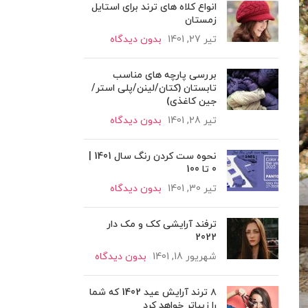
انواع کلاه های ترند برای استایل
زمستان
تیر 27, 1401
بدون دیدگاه
بررسی پارچه های مناسب
تابستان (کتان/لینن/پلی استر/
جین کاغذی)
تیر 28, 1401
بدون دیدگاه
نحوه ست کردن رنگ سال 1401 |
0 تا 100
تیر 30, 1401
بدون دیدگاه
ترفند آرایشی کک و مک دار
2022
شهریور 18, 1401
بدون دیدگاه
۸ ترند آرایش عید 1402 که شما
را زیباتر خواهد کرد