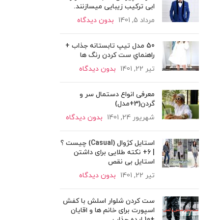
ابی ترکیب زیبایی میسازنند.
مرداد 5, 1401
بدون دیدگاه
50 مدل تیپ تابستانه جذاب +
راهنماي ست كردن رنگ ها
تیر 22, 1401
بدون دیدگاه
معرفی انواع دستمال سر و
گردن(3+مدل)
شهریور 24, 1401
بدون دیدگاه
استایل کژوال (Casual) چیست ؟
| 6+ نکته طلایی برای داشتن
استایل بی نقص
تیر 22, 1401
بدون دیدگاه
ست کردن شلوار اسلش با کفش
اسپورت برای خانم ها و اقایان
+10 ایده جذاب