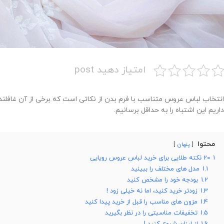
امتیاز دهید post
انتخاب لباس عروس متناسب با فرم بدن از نکاتی است که برخی از آن غافلند؛
داریم این اشتباه را به حداقل برسانیم.
محتوا
پنهان
1
20 نکته طلایی برای خرید لباس عروس رویایی
1.1
مدل های مختلف را ببینید
1.2
بودجه خود را مشخص کنید
1.3
زودتر خرید کنید، اما نه خیلی زود !
1.4
مزون های مناسب را قبل از خرید پیدا کنید
1.5
تخفیفات مناسبتی را در نظر بگیرید
1.6
از ارزان شروع کنید !