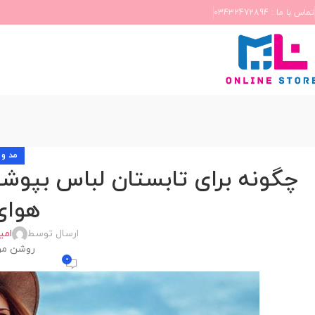
تماس با ما : 03432472894
مد و 
هوای
ارسال توسط
امی
روشن مرداد 11
0