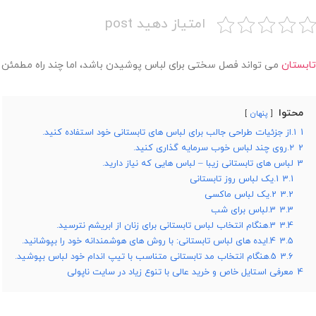
امتیاز دهید post
تابستان
می تواند فصل سختی برای لباس پوشیدن باشد، اما چند راه مطمئن بر
محتوا
پنهان
1
۱.از جزئیات طراحی جالب برای لباس های تابستانی خود استفاده کنید.
2
۲.روی چند لباس خوب سرمایه گذاری کنید.
3
لباس های تابستانی زیبا – لباس هایی که نیاز دارید.
3.1
1.یک لباس روز تابستانی
3.2
2.یک لباس ماکسی
3.3
3.لباس برای شب
3.4
3.هنگام انتخاب لباس تابستانی برای زنان از ابریشم نترسید.
3.5
4.ایده های لباس تابستانی: با روش های هوشمندانه خود را بپوشانید.
3.6
5.هنگام انتخاب مد تابستانی متناسب با تیپ اندام خود لباس بپوشید.
4
معرفی استایل خاص و خرید عالی با تنوع زیاد در سایت ناپولی