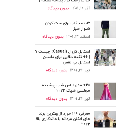
خواب راحت تر ( پیژامه شبانه )
آذر 10, 1401
بدون دیدگاه
6ایده جذاب برای ست کردن
شلوار سبز
اسفند 14, 1401
بدون دیدگاه
استایل کژوال (Casual) چیست ؟
| 6+ نکته طلایی برای داشتن
استایل بی نقص
تیر 22, 1401
بدون دیدگاه
20+ مدل لباس شب پوشیده
مجلسی شیک 2022
تیر 22, 1401
بدون دیدگاه
معرفی +10 مورد از بهترین برند
های ادکلن مردانه با ماندگاری بالا
2022