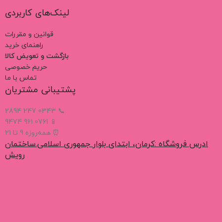
لینک‌های کاربردی
قوانین و مقررات
راهنمای خرید
بازگشت و تعویض کالا
حریم خصوصی
تماس با ما
پشتیبانی مشتریان
📞 0343 247 2894
📱 0761 961 9474
⏰ همه‌روزه 9 تا 21
ادرس فروشگاه :کرمان، ابتدای بلوار جمهوری اسلامی.ساختمان
رویش