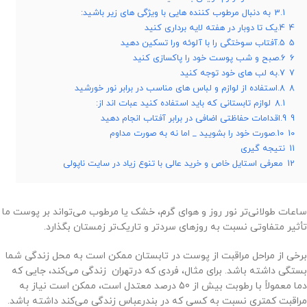
3.1
به دنبال مرطوب کننده هایی با ویژگی های زیر باشید:
4
4.یک تا دوبار در هفته لایه برداری کنید
5
5.آفتاب سوختگی را با آلوئه ورا تسکین دهید
6
6.صبح و شب پوست خود را پاکسازی کنید
7
7.به لب های خود توجه کنید
8
8.استفاده از لوازم و لباس های مناسب در برابر نور خورشید
8.1
لوازم تابستانی که باید استفاده کنید عبات اند از:
9
9.اقدامات حفاظتی اضافی در برابر آفتاب انجام دهید
10
10.صورت خود را بشویید _ اما نه به صورت مداوم
11
نتیجه گیری
12
معرفی استایل خاص و خرید عالی با تنوع زیاد در سایت ناپولی
ساعات طولانی‌تر نور روز و هوای گرم، خشک یا مرطوب می‌تواند بر پوست ما
تأثیر متفاوتی نسبت به روزهای سردتر و تاریک‌تر زمستان بگذارد.
برخی از مراحل مراقبت از پوست در تابستان ممکن است به محل زندگی شما
بستگی داشته باشد. برای مثال، فردی که درتهران زندگی می‌کند، جایی که
دما معمولاً با رطوبت بیش از 50 درصد معتدل است، ممکن است نیاز به
مراقبت کمتری نسبت به کسی که در بندرعباس زندگی می‌کند داشته باشد.