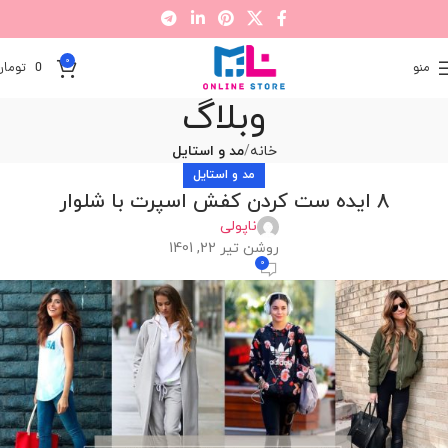
0
منو
0
تومان
وبلاگ
خانه
مد و استایل
مد و استایل
8 ایده ست کردن کفش اسپرت با شلوار
ناپولی
روشن تیر 22, 1401
0