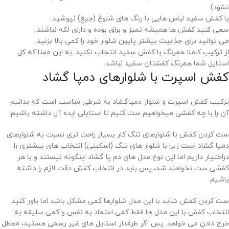
نشود)
با کفش سفید لباس هایی با رنگ های شلوغ (جیغ) نپوشید.
سعی کنید کفش ها همیشه تمیز و براق بوده و دارای لکه نباشند.
می توانید برای جذابیت بیشتر پایین شلوار خود را کمی بالا بزنید.
از ترکیب کاملا همرنگ با کفش سفید انتخاب نکنید. به این معنا که کل
استایل شما همرنگ کفشتان سفید نباشد.
کفش اسپرت با شلوارهای دمپا گشاد
ترکیب کفش اسپرت و شلوار دمپاگشاد به شرطی مناسب است که بدانیم
آن را با چه کفشی میخواهیم ست کنیم تا استایلی ایده آل داشته باشیم.
ست کردن کفش با شلوارهای تنگ کار بسیار راحت تری نسبت به شلوارهای
دمپا گشاد است زیرا با شلوار های تنگ (اسکینی) انتخاب های بیشتری را
دراختیار داریم اما این نوع مدل های دم پا گشاد اینگونه نیستند و با هر
کفشی ست نخواهند شد، پس باید در انتخاب کفش دقت لازم را داشته
باشیم.
ست کردن کفش شاید با این مدل شلوارها کمی مشکل باشد اما باور کنید
انتخاب کفش با این مدل ها فقط کمی اعتماد به نفس و کمی سلیقه به
خرج دادن می خواهد. پس اگر طرفدار استایل های غیر رسمی هستید، معطل