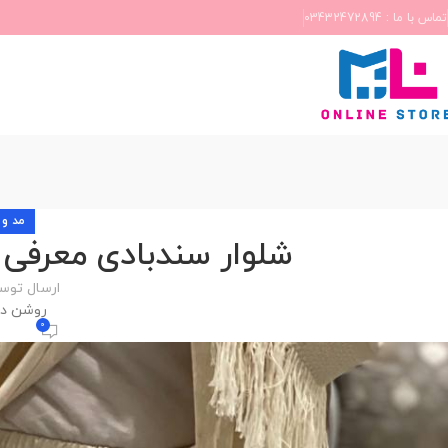
تماس با ما : 03432472894
مد و 
شلوار سندبادی معرفی +5 استایل خنک و ز
ارسال توس
روشن دی 15, 1
0