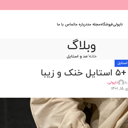
ناپولی
فروشگاه
مجله مد
درباره ما
تماس با ما
وبلاگ
خانه
مد و استایل
استایل
یبا
ط
ناپولی
140