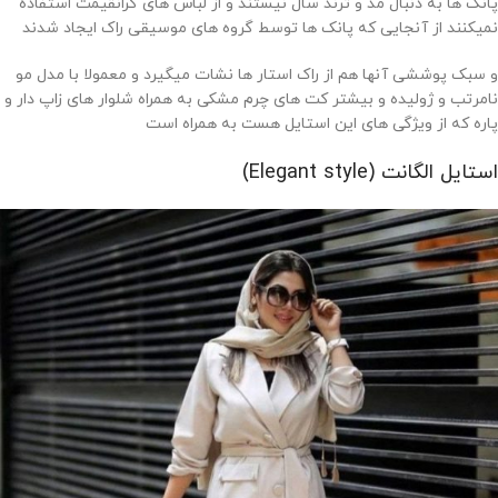
پانک ها به دنبال مد و ترند سال نیستند و از لباس های گرانقیمت استفاده
نمیکنند از آنجایی که پانک ها توسط گروه های موسیقی راک ایجاد شدند
و سبک پوششی آنها هم از راک استار ها نشات میگیرد و معمولا با مدل مو
نامرتب و ژولیده و بیشتر کت های چرم مشکی به همراه شلوار های زاپ دار و
پاره که از ویژگی های این استایل هست به همراه است
استایل الگانت (Elegant style)