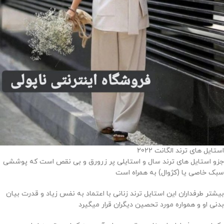
استایل های ترند الگانت 2022
جزو استایل های ترند سال و استایلی پر زرورق و بی نقص است که پوششی
سبک خاصی یا (کژوال) به همراه است
بیشتر طرفداران این استایل ترند زنانی با اعتماد به نفس زیاد و قدرت بیان
بدنی او و همواره مورد تحصین دیگران قرار میگیرد