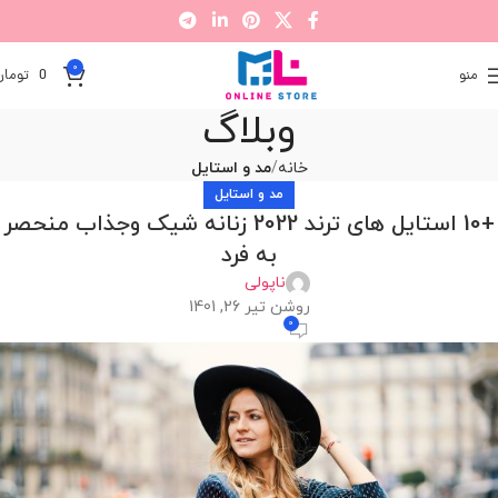
0
منو
0
تومان
وبلاگ
خانه
مد و استایل
مد و استایل
+10 استایل های ترند 2022 زنانه شیک وجذاب منحصر
به فرد
ناپولی
روشن تیر 26, 1401
0