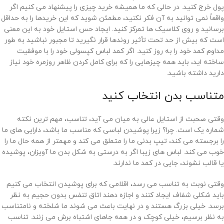
پول خرج کنید. در حالی که ما همیشه خرید چیزی را پیشنهاد می کنیم اگر
واقعاً نمی توانید به آن فکر نکنید، مطمئن شوید که این خریدها را به حداقل
برسانید و روی کلاسیک ها تمرکز کنید. ایجاد حس استایل خود به این معنی
است که بیش از حد تحت تأثیر روندها قرار نگیرید تا مجبور نباشید به طور
مداوم کمد خود را به روز کنید. اگر کمد لباس کپسولی خود را با موفقیت
ساخته اید، باید همه چیزهایی را که برای کامل کردن ظاهر روزمره خود نیاز
دارید داشته باشید.
متناسب بدن انتخاب کنید
وقتی صحبت از استایل عالی به میان می آید، تناسب، مهم ترین نکته
شماره یک است. چرا؟ زیرا پوشیدن لباسی که مناسب ما باشد، دارایی های ما
را برجسته می کند، تیپ بدنی ما را متملق می کند و مهمتر از همه حال ما را
خوب می کند. لباس های زیبا اگر به درستی به شکل بدن ما آویزان، پوشیده
یا قالب نشوند، جایی در کمد ما ندارند.
وقتی نوبت به تناسب می رسد، اقلامی که برای پوشیدن انتخاب می کنیم
باید شکلی شفاف ایجاد کنند و اجازه دهند اتاق تنفس بدون حجیم به نظر
برسد. خیلی بزرگ هستند و در نهایت باعث می شوند ما شلخته و نامتناسب
به نظر برسیم، خیلی کوچک و در همه جاهای اشتباه برش می زنند. تناسب