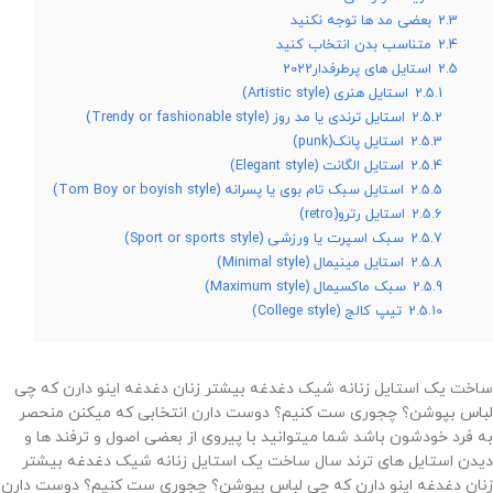
2.3
بعضی مد ها توجه نکنید
2.4
متناسب بدن انتخاب کنید
2.5
استایل های پرطرفدار2022
2.5.1
استایل هنری (Artistic style)
2.5.2
استایل ترندی یا مد روز (Trendy or fashionable style)
2.5.3
استایل پانک(punk)
2.5.4
استایل الگانت (Elegant style)
2.5.5
استایل سبک تام بوی یا پسرانه (Tom Boy or boyish style)
2.5.6
استایل رترو(retro)
2.5.7
سبک اسپرت یا ورزشی (Sport or sports style)
2.5.8
استایل مینیمال (Minimal style)
2.5.9
سبک ماکسیمال (Maximum style)
2.5.10
تیپ کالج (College style)
ساخت یک استایل زنانه شیک دغدغه بیشتر زنان دغدغه اینو دارن که چی
لباس بپوشن؟ چجوری ست کنیم؟ دوست دارن انتخابی که میکنن منحصر
به فرد خودشون باشد شما میتوانید با پیروی از بعضی اصول و ترفند ها و
دیدن استایل های ترند سال ساخت یک استایل زنانه شیک دغدغه بیشتر
زنان دغدغه اینو دارن که چی لباس بپوشن؟ چجوری ست کنیم؟ دوست دارن