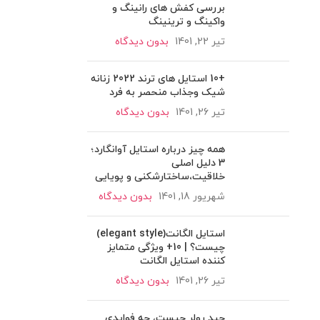
بررسی کفش های رانینگ و
واکینگ و ترینینگ
تیر 22, 1401
بدون دیدگاه
+10 استایل های ترند 2022 زنانه
شیک وجذاب منحصر به فرد
تیر 26, 1401
بدون دیدگاه
همه چیز درباره استایل آوانگارد؛
3 دلیل اصلی
خلاقیت،ساختارشکنی و پویایی
شهریور 18, 1401
بدون دیدگاه
استایل الگانت(elegant style)
چیست؟ | 10+ ویژگی متمایز
کننده استایل الگانت
تیر 26, 1401
بدون دیدگاه
جید رولر چیست، چه فوایدی