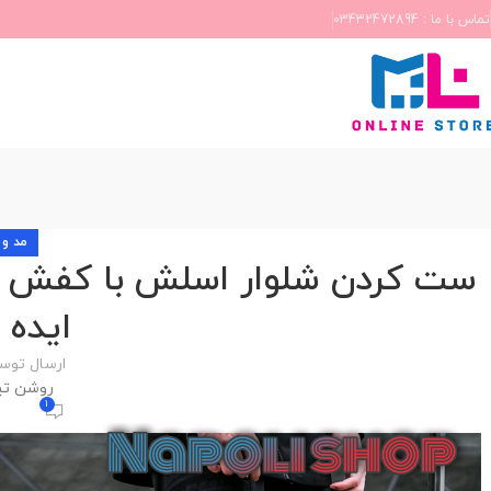
تماس با ما : 03432472894
مد و 
ایده 
ارسال توس
روشن تیر 22, 1
1