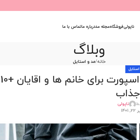
ناپولی
فروشگاه
مجله مد
درباره ما
تماس با ما
وبلاگ
خانه
مد و استایل
استایل
ست کردن شلوار اسلش با کفش اسپورت برای خانم ها و اقایان +10
جذاب
ط
ناپولی
140